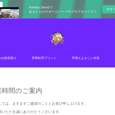
Ameba Owndで
今す
あなただけのホームページやブログをつくろう
合せ御見積り
昇華転写プリント
早替えよさこい衣装
業時間のご案内
しては、ますますご盛栄のこととお喜び申し上げます。
顧いただき誠にありがとうございます。