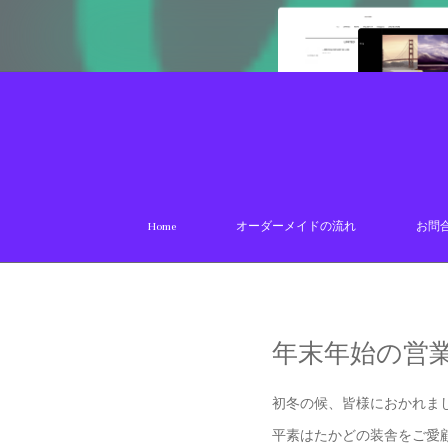
Home
オーダーメイドの流れ
お問
年末年始の営
初冬の候、皆様におかれま
平素はたかどの装舎をご愛