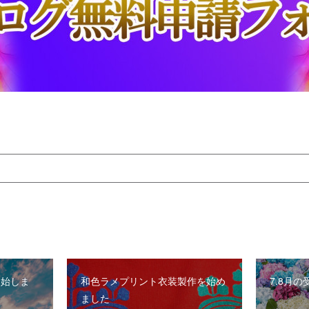
を開始しま
和色ラメプリント衣装製作を始め
7.8月
ました