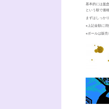
基本的には
単
という順で価
まずはしっか
※上記金額に消
※ポールは販売