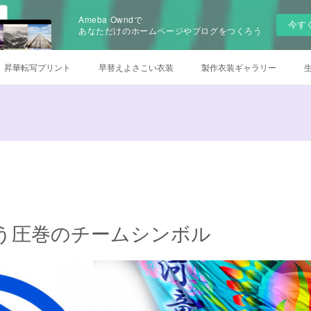
Ameba Owndで
今す
あなただけのホームページやブログをつくろう
昇華転写プリント
早替えよさこい衣装
製作衣装ギャラリー
について
チームロゴデザイン
衣装のお手入れ方法
他オーダー
オンラインSHOP
う圧巻のチームシンボル