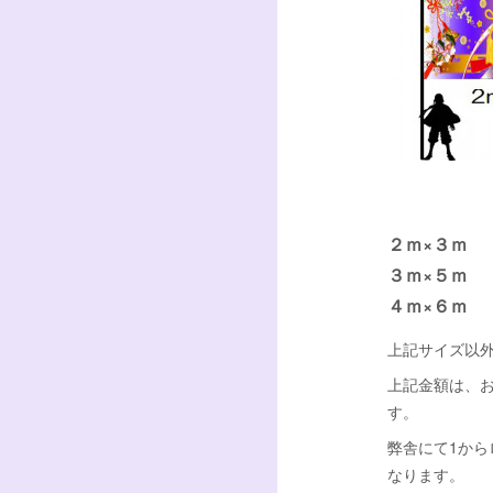
２ｍ×３ｍ
３ｍ×５ｍ
４ｍ×６ｍ
上記サイズ以
上記金額は、
す。
弊舎にて1か
なります。