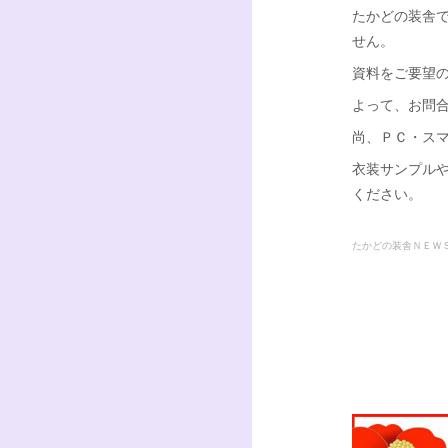
たかどの装舎
せん。
資料をご要望
よって、お問
尚、ＰＣ・ス
衣装サンプル
ください。
たかどの装舎ＮＥＷ