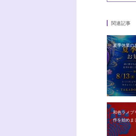
関連記事
夏季休業の
和色ラメプ
作を始めま