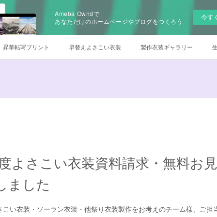
Ameba Owndで
今す
あなただけのホームページやブログをつくろう
昇華転写プリント
早替えよさこい衣装
製作衣装ギャラリー
について
チームロゴデザイン
衣装のお手入れ方法
他オーダー
オンラインSHOP
6年度よさこい衣装資料請求・無料お
しました
よさこい衣装・ソーラン衣装・他祭り衣装製作をお考えのチーム様、ご担