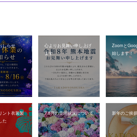
おしらせ
心よりお見舞い申し上げ
ZoomとGoo
ます
始します！
リント衣装製
7.8月の受注状況について
新年のご挨
した