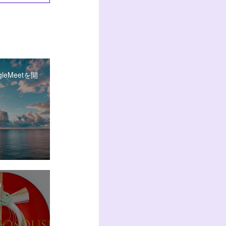
gleMeetを開
拶