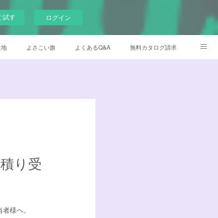
ぐ試す
ログイン
生地
よさこい旗
よくあるQ&A
無料カタログ請求
メイド衣装
デザイナー日記
Instagram
Facebook
見積り受
当者様へ。