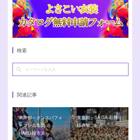
検索
関連記事
東京都～ダンスパフォ
東京都～SA:GA-彩雅-
ーマンス集団 迫 -
様衣装ご紹介
HAKU-様衣装