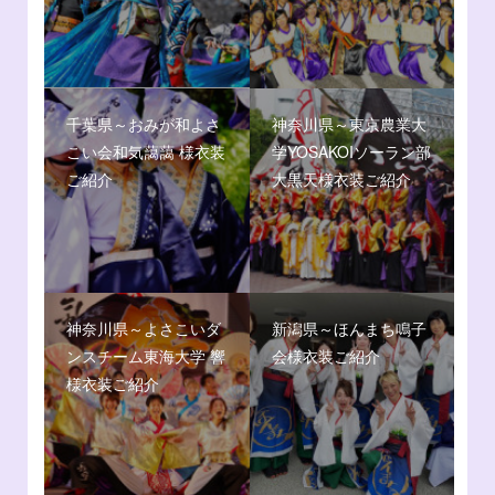
千葉県～おみが和よさ
神奈川県～東京農業大
こい会和気藹藹 様衣装
学YOSAKOIソーラン部
ご紹介
大黒天様衣装ご紹介
神奈川県～よさこいダ
新潟県～ほんまち鳴子
ンスチーム東海大学 響
会様衣装ご紹介
様衣装ご紹介