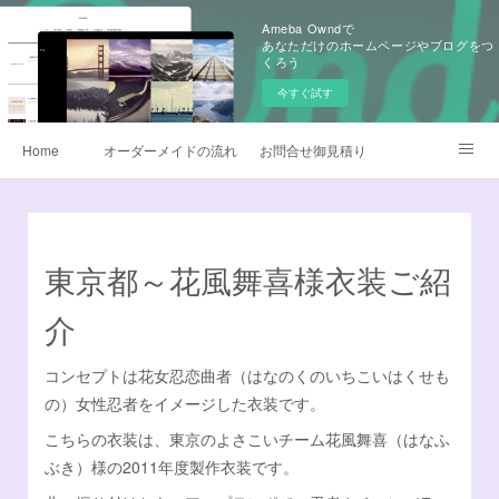
Ameba Owndで
あなただけのホームページやブログをつ
くろう
今すぐ試す
Home
オーダーメイドの流れ
お問合せ御見積り
昇華転写プリント
早替えよさこい衣装
製作衣装ギャラリー
生地
よさこい旗
東京都～花風舞喜様衣装ご紹
よくあるQ&A
無料カタログ請求
鳴子オーダー販売
介
衣装サイズについて
データご入稿について
コンセプトは花女忍恋曲者（はなのくのいちこいはくせも
の）女性忍者をイメージした衣装です。
チームロゴデザイン
衣装のお手入れ方法
こちらの衣装は、東京のよさこいチーム花風舞喜（はなふ
ぶき）様の2011年度製作衣装です。
他オーダーメイド衣装
デザイナー日記
Instagram