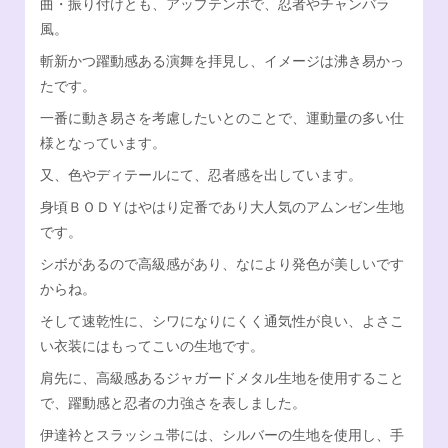
曲・振り付けとも、アップテンポで、忍者やチャンバラ
風。
Facebook
オンラインSHOP
斬新かつ躍動感ある演舞を拝見し、イメージは沸き易かっ
たです。
一番に動き易さを考慮したいとのことで、運動量の多い仕
様となっています。
又、色やディテールにて、忍者感を出しています。
身頃ＢＯＤＹはやはり定番であり大人気のアムンゼン生地
です。
シボがあるので高級感があり、なにより発色が美しいです
からね。
そして速乾性に、シワになりにくく通気性が良い、よさこ
い衣装にはもってこいの生地です。
肩先に、高級感あるジャガードメタル生地を使用すること
で、躍動感と忍者の力強さを表しました。
伊達衿とスラッシュ帯には、シルバーの生地を使用し、手