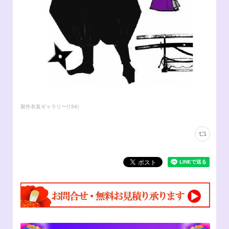
製作衣装ギャラリー
(
154
)