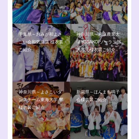
千葉県～おみが和よさ
神奈川県～東京農業大
こい会和気藹藹 様衣装
学YOSAKOIソーラン部
ご紹介
大黒天様衣装ご紹介
神奈川県～よさこいダ
新潟県～ほんまち鳴子
ンスチーム東海大学 響
会様衣装ご紹介
様衣装ご紹介