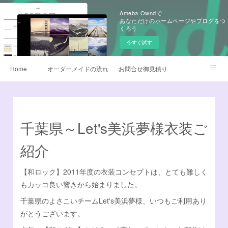
Ameba Owndで
あなただけのホームページやブログをつ
くろう
今すぐ試す
Home
オーダーメイドの流れ
お問合せ御見積り
昇華転写プリント
早替えよさこい衣装
製作衣装ギャラリー
生地
よさこい旗
千葉県～Let's美浜夢様衣装ご
よくあるQ&A
無料カタログ請求
鳴子オーダー販売
紹介
衣装サイズについて
データご入稿について
【和ロック】2011年度の衣装コンセプトは、とても難しく
もカッコ良い響きから始まりました。
チームロゴデザイン
衣装のお手入れ方法
千葉県のよさこいチームLet's美浜夢様、いつもご利用あり
がとうございます。
他オーダーメイド衣装
デザイナー日記
Instagram