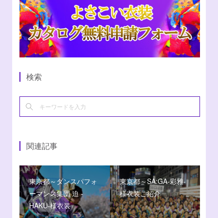
検索
関連記事
東京都～ダンスパフォ
東京都～SA:GA-彩雅-
ーマンス集団 迫 -
様衣装ご紹介
HAKU-様衣装