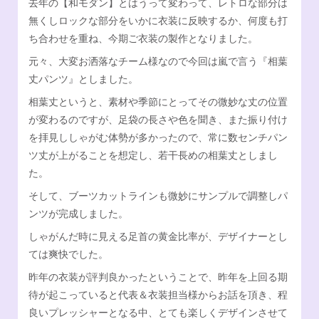
去年の【和モダン】とはうって変わって、レトロな部分は
無くしロックな部分をいかに衣装に反映するか、何度も打
Facebook
オンラインSHOP
ち合わせを重ね、今期ご衣装の製作となりました。
元々、大変お洒落なチーム様なので今回は嵐で言う『相葉
丈パンツ』としました。
相葉丈というと、素材や季節にとってその微妙な丈の位置
が変わるのですが、足袋の長さや色を聞き、また振り付け
を拝見ししゃがむ体勢が多かったので、常に数センチパン
ツ丈が上がることを想定し、若干長めの相葉丈としまし
た。
そして、ブーツカットラインも微妙にサンプルで調整しパ
ンツが完成しました。
しゃがんだ時に見える足首の黄金比率が、デザイナーとし
ては爽快でした。
昨年の衣装が評判良かったということで、昨年を上回る期
待が起こっていると代表＆衣装担当様からお話を頂き、程
良いプレッシャーとなる中、とても楽しくデザインさせて