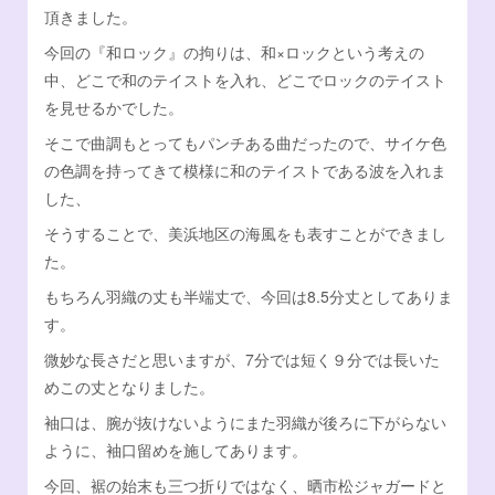
頂きました。
今回の『和ロック』の拘りは、和×ロックという考えの
中、どこで和のテイストを入れ、どこでロックのテイスト
を見せるかでした。
そこで曲調もとってもパンチある曲だったので、サイケ色
の色調を持ってきて模様に和のテイストである波を入れま
した、
そうすることで、美浜地区の海風をも表すことができまし
た。
もちろん羽織の丈も半端丈で、今回は8.5分丈としてありま
す。
微妙な長さだと思いますが、7分では短く９分では長いた
めこの丈となりました。
袖口は、腕が抜けないようにまた羽織が後ろに下がらない
ように、袖口留めを施してあります。
今回、裾の始末も三つ折りではなく、晒市松ジャガードと