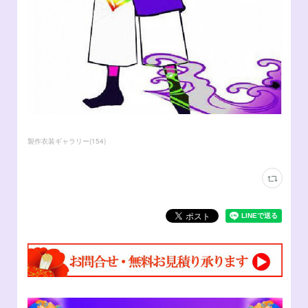
製作衣装ギャラリー
(
154
)