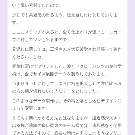
いう薄い素材でしたので、
少しでも高級感の出るよう、総見返し付けとしておりま
す。
ここにステッチが入ると、全く仕上がりが違いますしカー
ブに対してツレも出ますので、
見返しに関しては、工場さんが大変苦労され頑張って製作
くださいました。
昇華転写にてプリントした、波とドクロ、パンツの幾何学
柄は、全てサイズ展開データを製作しております。
つまりＳ→Ｌに対して、徐々に柄を拡大しＬの方に比べＳ
の方の柄が切れないようなデータとしました。
このようなデータ製作は、その柄と落とし込むデザインに
よって変更します。
とても手間のかかる方法とはなりますが、遠近感が大きく
出る舞台演舞の多い関東のチーム様では、違和感なく使用
できる方法ですので、必要な時はあえてこのようなプリン