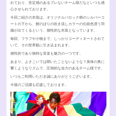
れており、安定感のあるブレないチーム様だなといつも感
Facebook
オンラインSHOP
心させられております。
今回ご紹介の衣装は、オリジナルバロック柄のシルバーコ
ートの下から、鯉のぼりの吹き流しカラーの伝統色漂う羽
織が出てくるという、個性的な衣装となっています。
毎回、フラフや小物まで、しっかりコーディネートされて
いて、その世界観に引き込まれます。
個性的であり独特な音楽も魅力の一つです。
あまり、よさこいでは聞いたことないような？身体の奥に
響くようなリズムで、圧倒的な迫力のあるチーム様です。
いつもご利用いただき誠にありがとうございます。
今後のご活躍も応援しております。