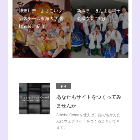
神奈川県～よさこいダ
新潟県～ほんまち鳴子
ンスチーム東海大学 響
会様衣装ご紹介
様衣装ご紹介
PR
あなたもサイトをつくってみ
ませんか
Ameba Owndを使えば、誰でもかんた
んにウェブサイトをつくることができ
ます。