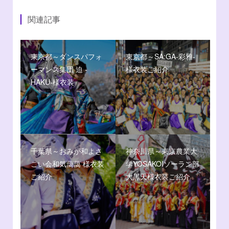
関連記事
東京都～ダンスパフォ
東京都～SA:GA-彩雅-
ーマンス集団 迫 -
様衣装ご紹介
HAKU-様衣装
千葉県～おみが和よさ
神奈川県～東京農業大
こい会和気藹藹 様衣装
学YOSAKOIソーラン部
ご紹介
大黒天様衣装ご紹介