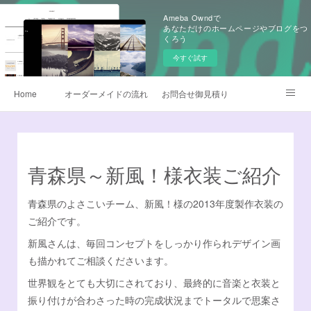
Ameba Owndで
あなただけのホームページやブログをつ
くろう
今すぐ試す
Home
オーダーメイドの流れ
お問合せ御見積り
昇華転写プリント
早替えよさこい衣装
製作衣装ギャラリー
生地
よさこい旗
青森県～新風！様衣装ご紹介
よくあるQ&A
無料カタログ請求
鳴子オーダー販売
青森県のよさこいチーム、新風！様の2013年度製作衣装の
ご紹介です。
衣装サイズについて
データご入稿について
新風さんは、毎回コンセプトをしっかり作られデザイン画
も描かれてご相談くださいます。
チームロゴデザイン
衣装のお手入れ方法
世界観をとても大切にされており、最終的に音楽と衣装と
他オーダーメイド衣装
デザイナー日記
Instagram
振り付けが合わさった時の完成状況までトータルで思案さ