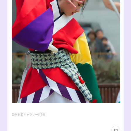
製作衣装ギャラリー
(
154
)