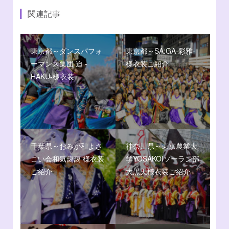
関連記事
東京都～ダンスパフォ
東京都～SA:GA-彩雅-
ーマンス集団 迫 -
様衣装ご紹介
HAKU-様衣装
千葉県～おみが和よさ
神奈川県～東京農業大
こい会和気藹藹 様衣装
学YOSAKOIソーラン部
ご紹介
大黒天様衣装ご紹介