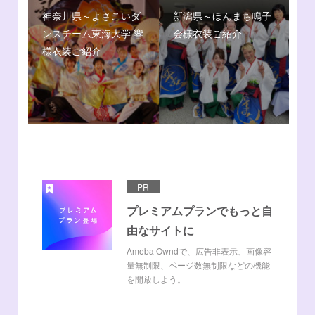
神奈川県～よさこいダ
新潟県～ほんまち鳴子
ンスチーム東海大学 響
会様衣装ご紹介
様衣装ご紹介
PR
プレミアムプランでもっと自
由なサイトに
Ameba Owndで、広告非表示、画像容
量無制限、ページ数無制限などの機能
を開放しよう。