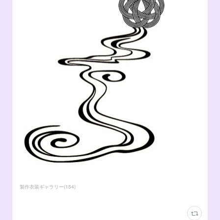
製作衣装ギャラリー
(
154
)