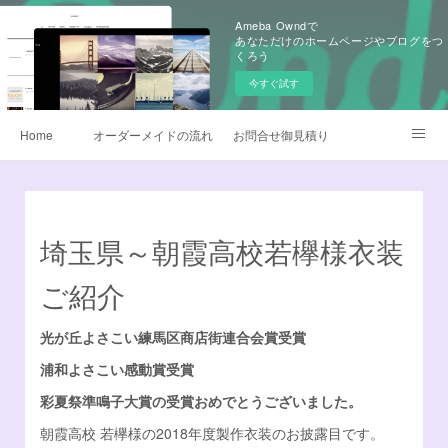
Ameba Owndで
あなただけのホームページやブログをつ
くろう
今すぐ試す
Home
オーダーメイドの流れ
お問合せ御見積り
昇華転写プリント
早替えよさこい衣装
製作衣装ギャラリー
生地
よさこい旗
埼玉県～朝霞高校若欅様衣装
よくあるQ&A
無料カタログ請求
鳴子オーダー販売
ご紹介
衣装サイズについて
データご入稿について
光が丘よさこい練馬区商店街連合会賞受賞
浦和よさこい感動賞受賞
チームロゴデザイン
衣装のお手入れ方法
彩夏祭準鳴子大賞の受賞おめでとうございました。
他オーダーメイド衣装
デザイナー日記
Instagram
朝霞高校 若欅様の2018年度製作衣装のお披露目です。