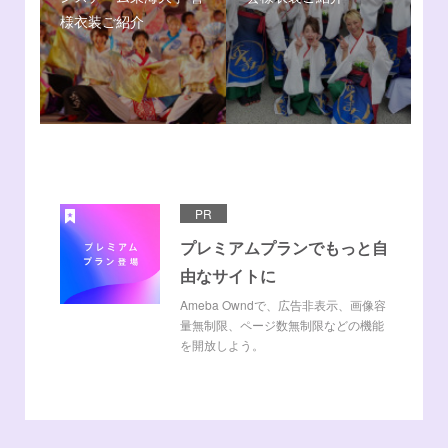
様衣装ご紹介
PR
プレミアムプランでもっと自
由なサイトに
Ameba Owndで、広告非表示、画像容
量無制限、ページ数無制限などの機能
を開放しよう。