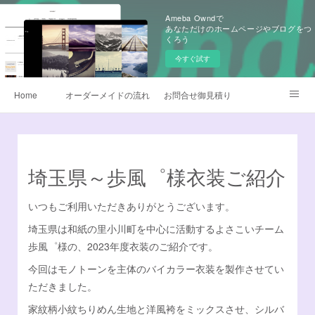
Ameba Owndで
あなただけのホームページやブログをつ
くろう
今すぐ試す
Home
オーダーメイドの流れ
お問合せ御見積り
昇華転写プリント
早替えよさこい衣装
製作衣装ギャラリー
生地
よさこい旗
埼玉県～歩風゜様衣装ご紹介
よくあるQ&A
無料カタログ請求
鳴子オーダー販売
いつもご利用いただきありがとうございます。
埼玉県は和紙の里小川町を中心に活動するよさこいチーム
衣装サイズについて
データご入稿について
歩風゜様の、2023年度衣装のご紹介です。
チームロゴデザイン
衣装のお手入れ方法
今回はモノトーンを主体のバイカラー衣装を製作させてい
ただきました。
他オーダーメイド衣装
デザイナー日記
Instagram
家紋柄小紋ちりめん生地と洋風袴をミックスさせ、シルバ