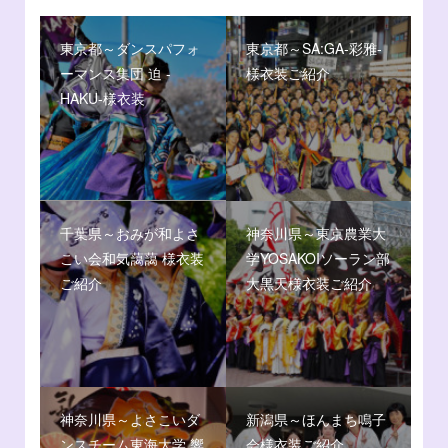
東京都～ダンスパフォ
東京都～SA:GA-彩雅-
ーマンス集団 迫 -
様衣装ご紹介
HAKU-様衣装
千葉県～おみが和よさ
神奈川県～東京農業大
こい会和気藹藹 様衣装
学YOSAKOIソーラン部
ご紹介
大黒天様衣装ご紹介
神奈川県～よさこいダ
新潟県～ほんまち鳴子
ンスチーム東海大学 響
会様衣装ご紹介