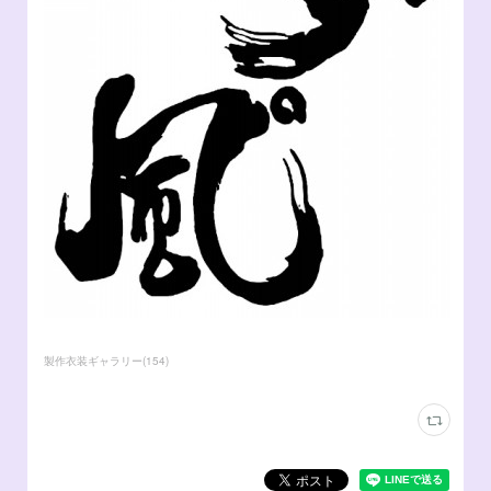
製作衣装ギャラリー
(
154
)