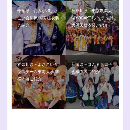
千葉県～おみが和よさ
神奈川県～東京農業大
こい会和気藹藹 様衣装
学YOSAKOIソーラン部
ご紹介
大黒天様衣装ご紹介
神奈川県～よさこいダ
新潟県～ほんまち鳴子
ンスチーム東海大学 響
会様衣装ご紹介
様衣装ご紹介