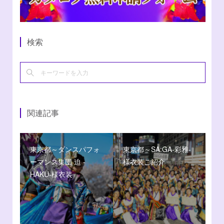
検索
関連記事
東京都～ダンスパフォ
東京都～SA:GA-彩雅-
ーマンス集団 迫 -
様衣装ご紹介
HAKU-様衣装