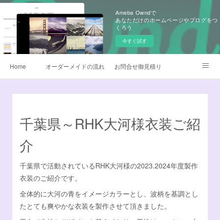
Ameba Owndで
あなただけのホームページやブログをつ
くろう
今すぐ試す
Home
オーダーメイドの流れ
お問合せ御見積り
昇華転写プリント
早替えよさこい衣装
製作衣装ギャラリー
生地
よさこい旗
千葉県～RHK大河様衣装ご紹
よくあるQ&A
無料カタログ請求
鳴子オーダー販売
介
衣装サイズについて
データご入稿について
千葉県で活動されているRHK大河様の2023.2024年度製作
衣装のご紹介です。
チームロゴデザイン
衣装のお手入れ方法
全体的に大河の青をイメージカラーとし、波柄を基調とし
たとても爽やかな衣装を製作させて頂きました。
他オーダーメイド衣装
デザイナー日記
Instagram