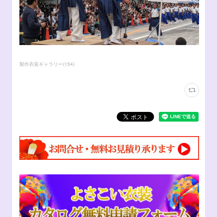
製作衣装ギャラリー
(
154
)