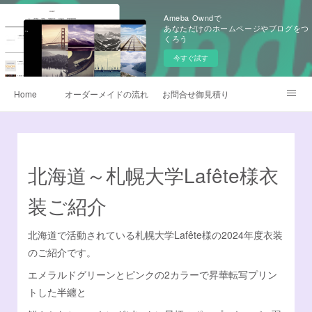
Ameba Owndで
あなただけのホームページやブログをつ
くろう
今すぐ試す
Home
オーダーメイドの流れ
お問合せ御見積り
昇華転写プリント
早替えよさこい衣装
製作衣装ギャラリー
生地
よさこい旗
北海道～札幌大学Lafête様衣
よくあるQ&A
無料カタログ請求
鳴子オーダー販売
装ご紹介
衣装サイズについて
データご入稿について
北海道で活動されている札幌大学Lafête様の2024年度衣装
のご紹介です。
チームロゴデザイン
衣装のお手入れ方法
エメラルドグリーンとピンクの2カラーで昇華転写プリン
トした半纏と
他オーダーメイド衣装
デザイナー日記
Instagram