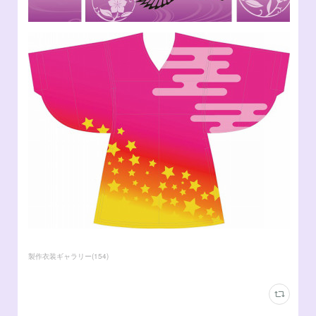
製作衣装ギャラリー
(
154
)