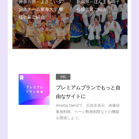
神奈川県～よさこいダ
新潟県～ほんまち鳴子
ンスチーム東海大学 響
会様衣装ご紹介
様衣装ご紹介
PR
プレミアムプランでもっと自
由なサイトに
Ameba Owndで、広告非表示、画像容
量無制限、ページ数無制限などの機能
を開放しよう。