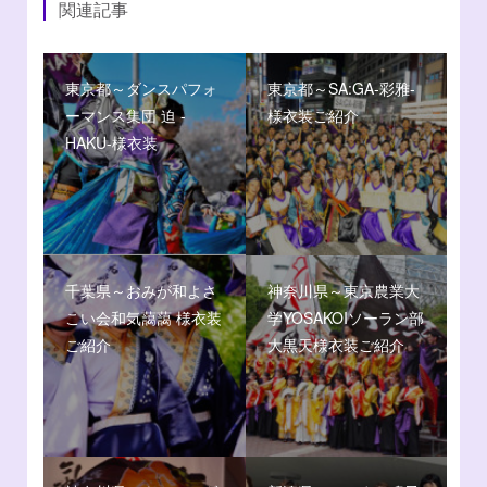
関連記事
東京都～ダンスパフォ
東京都～SA:GA-彩雅-
ーマンス集団 迫 -
様衣装ご紹介
HAKU-様衣装
千葉県～おみが和よさ
神奈川県～東京農業大
こい会和気藹藹 様衣装
学YOSAKOIソーラン部
ご紹介
大黒天様衣装ご紹介