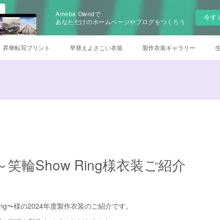
Ameba Owndで
今す
あなただけのホームページやブログをつくろう
昇華転写プリント
早替えよさこい衣装
製作衣装ギャラリー
について
チームロゴデザイン
衣装のお手入れ方法
他オーダー
オンラインSHOP
笑輪Show Ring様衣装ご紹介
Ring〜様の2024年度製作衣装のご紹介です。