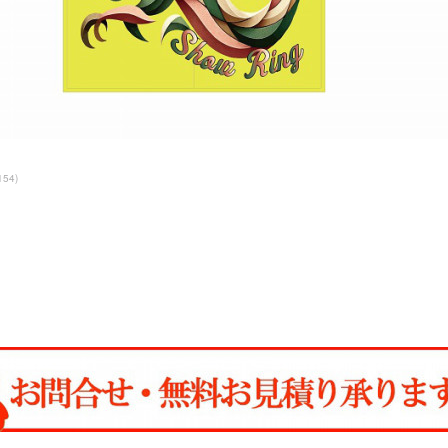
154
)