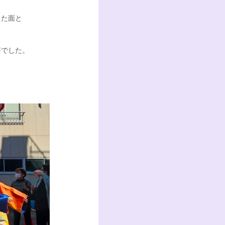
した面と
評でした。