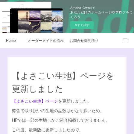
Ameba Owndで
あなただけのホームページやブログをつ
くろう
今すぐ試す
Home
オーダーメイドの流れ
お問合せ御見積り
昇華転写プリント
早替えよさこい衣装
製作衣装ギャラリー
生地
よさこい旗
【よさこい生地】ページを
よくあるQ&A
無料カタログ請求
鳴子オーダー販売
更新しました
衣装サイズについて
データご入稿について
【よさこい生地】ページ
を更新しました。
弊舎で取り扱いの生地の品数はかなり多いため、
チームロゴデザイン
衣装のお手入れ方法
HPでは一部の生地しかご紹介掲載しておりません。
他オーダーメイド衣装
デザイナー日記
Instagram
この度、最新版に更新しましたので、