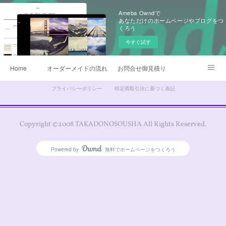
Ameba Owndで
あなただけのホームページやブログをつ
くろう
今すぐ試す
Home
オーダーメイドの流れ
お問合せ御見積り
プライバシーポリシー
特定商取引法に基づく表記
昇華転写プリント
早替えよさこい衣装
製作衣装ギャラリー
生地
よさこい旗
Copyright ©2008 TAKADONOSOUSHA All Rights Reserved.
よくあるQ&A
無料カタログ請求
鳴子オーダー販売
Powered by
無料でホームページをつくろう
AmebaOwnd
衣装サイズについて
データご入稿について
チームロゴデザイン
衣装のお手入れ方法
他オーダーメイド衣装
デザイナー日記
Instagram