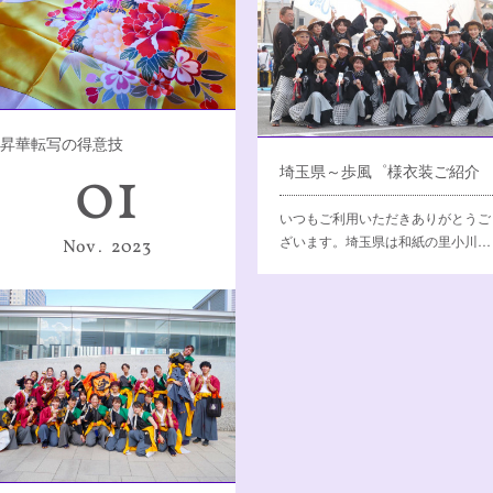
昇華転写の得意技
01
埼玉県～歩風゜様衣装ご紹介
よさこい衣装で人気の昇華転写プリ
ント。半永久的に落ちない、グラ…
いつもご利用いただきありがとうご
ざいます。埼玉県は和紙の里小川…
Nov
2023