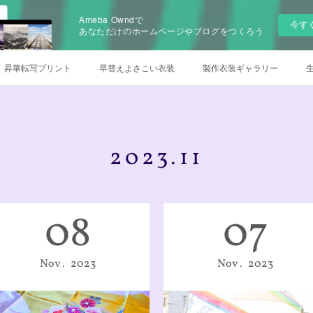
Ameba Owndで
今す
あなただけのホームページやブログをつくろう
昇華転写プリント
早替えよさこい衣装
製作衣装ギャラリー
について
チームロゴデザイン
衣装のお手入れ方法
他オーダー
オンラインSHOP
2023
.
11
08
07
Nov
2023
Nov
2023